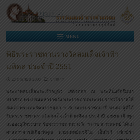
Skip
to
content
MENU
พิธีพระราชทานรางวัลสมเด็จเจ้าฟ้า
มหิดล ประจำปี 2551
29 เมษายน 2009
ข่าวสาร
พระบาทสมเด็จพระเจ้าอยู่หัว เสด็จออก ณ พระที่นั่งจักรีมหา
ปราสาท พระบรมมหาราชวัง พระราชทานพระบรมราชวโรกาสให้
สมเด็จพระเทพรัตนราชสุดา ฯ สยามบรมราชกุมารี ทรงนำผู้ที่ได้
รับพระราชทานรางวัลสมเด็จเจ้าฟ้ามหิดล ประจำปี ๒๕๕๑ เฝ้าทูล
ละอองธุลีพระบาท รับพระราชทานรางวัล ฯ สาขาการแพทย์ ได้แก่
ศาสตราจารย์เกียรติคุณ นายแพทย์แซจิโอ เอ็นริเก้ เฟเรย์ร่า
(
Emeritus Professor Doctor Sergio Henrique Ferreira)