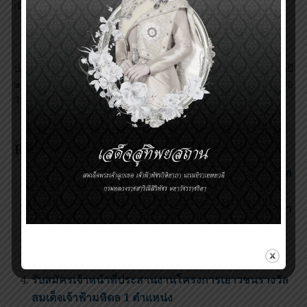
เมื่อวันพุธ ที่ ๒๘ มกราคม ๒๕๕๒
พระบาทสมเด็จพระเจ้าอยู่หัวทรงพระราช
ปฏิสันถารกับผู้รับพระราชทานรางวัลสมเด็จเจ้าฟ้ามหิดล ประจำปี
๒๕๕๑ ณ พระที่นั่งจักรีมหาปราสาท ในพระบรมมหาราชวัง
เมื่อ
วันพุธ ที่ ๒๘ มกราคม ๒๕๕๒
Related Posts:
การแถลงข่าวพิธีพระราชทานรางวัลสมเด็จเจ้าฟ้ามหิดล
2549 และการประชุมวิชาการฯ 2550
แถลงข่าวผลการตัดสินรางวัลสมเด็จเจ้าฟ้ามหิดล ประจำ
ปี 2552
การประชุมวิชาการรางวัลสมเด็จเจ้าฟ้ามหิดลประจำปี
พ.ศ. 2553
รับสมัครเจ้าหน้าที่ประสานงานโครงการเยาวชนรางวัล
สมเด็จเจ้าฟ้ามหิดล 1 ตำแหน่ง