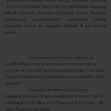
สาขาการสาธารณสุข ได้แก่ ศาสตราจารย์เกียรติคุณ นายแพทย์
มิชิอากิ ทากาฮาชิ (Emeritus Professor Doctor Michiaki
Takahashi) และศาสตราจารย์ นายแพทย์หยู หย่งซิน
(Professor Doctor Yu Yongxin) เมื่อวันพุธ ที่ ๒๘ มกราคม
๒๕๕๒
พระบาทสมเด็จพระเจ้าอยู่หัว เสด็จออก ณ
พระที่นั่งจักรีมหาปราสาท พระบรมมหาราชวัง พระราชทาน
พระบรมราชวโรกาสให้ สมเด็จพระเทพรัตนราชสุดา ฯ
สยามบรม
ราชกุมารี ทรงนำศาสตราจารย์เกียรติคุณ นายแพทย์แซจิโอ เอ็นริ
เก้ เฟเรย์ร่า
(
Emeritus Professor Doctor Sergio
Henrique Ferreira) เฝ้าทูลละอองธุลีพระบาท รับพระราชทาน
รางวัลสมเด็จเจ้าฟ้ามหิดล ประจำปี ๒๕๕๑ สาขาการแพทย์
เมื่อ
วันพุธ ที่ ๒๘ มกราคม ๒๕๕๒