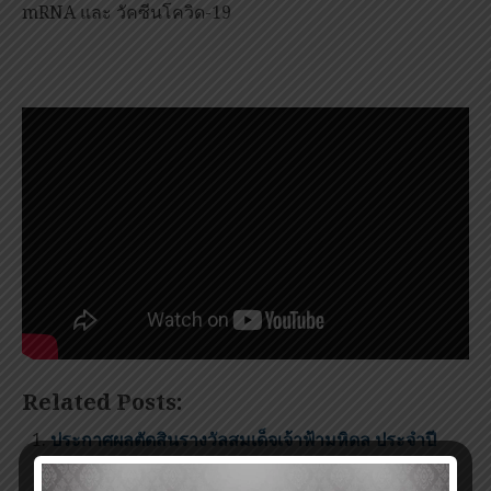
mRNA และ วัคซีนโควิด-19
Related Posts:
ประกาศผลตัดสินรางวัลสมเด็จเจ้าฟ้ามหิดล ประจำปี
2549