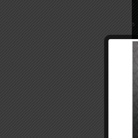
สมเ
บรม