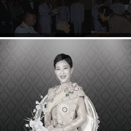
ด็จพระเจ้าอยู่หัว ทรงพระกรุณาโปรดเกล้าฯ ให้ ส
ราชกุมารี เสด็จออกแทนพระองค์ ณ พระที่นั่งจั