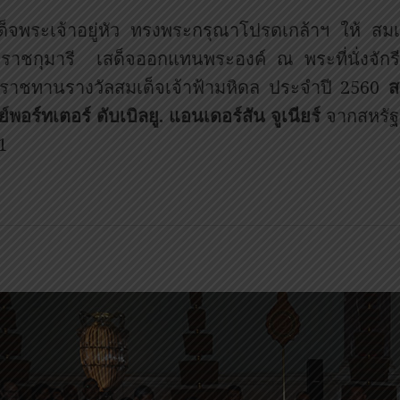
ด็จพระเจ้าอยู่หัว ทรงพระกรุณาโปรดเกล้าฯ ให้ ส
ราชกุมารี เสด็จออกแทนพระองค์ ณ พระที่นั่งจั
ราชทานรางวัลสมเด็จเจ้าฟ้ามหิดล ประจำปี 2560
ส
์พอร์ทเตอร์ ดับเบิลยู. แอนเดอร์สัน จูเนียร์
จากสหรัฐอ
1