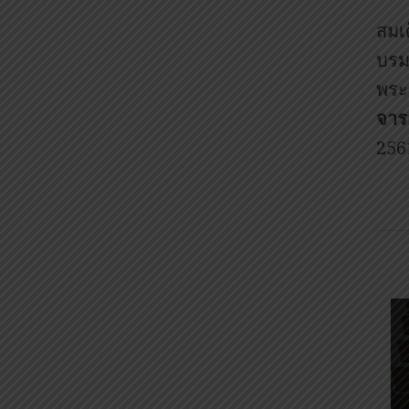
สมเ
บรม
พระ
จารย
256