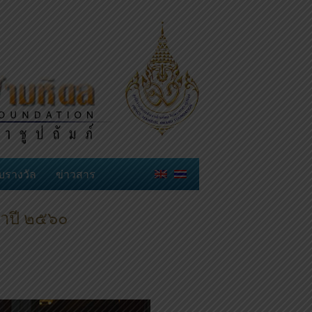
ับรางวัล
ข่าวสาร
จำปี ๒๕๖๐