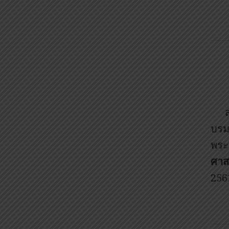
บรม
พระ
ศาส
256