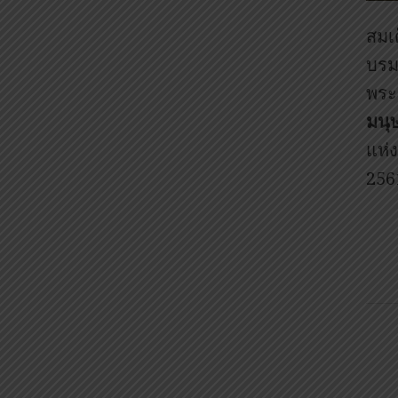
สมเ
บรม
พระ
มนุษ
แห่
256