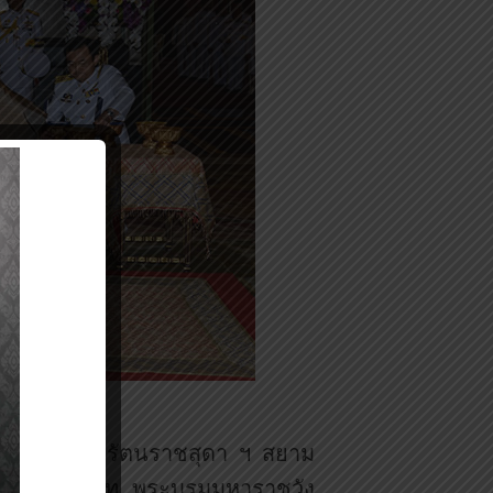
มเด็จพระเทพรัตนราชสุดา ฯ สยาม
กรีมหาปราสาท พระบรมมหาราชวัง