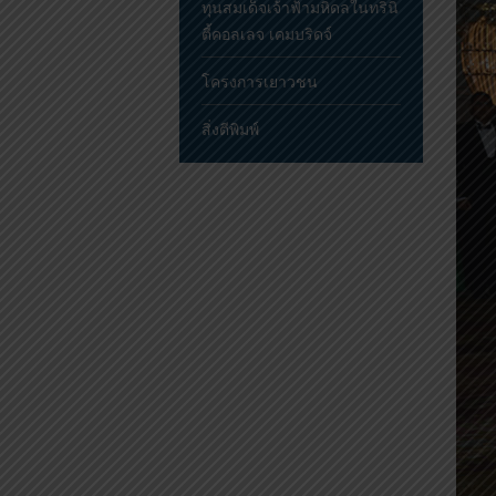
ทุนสมเด็จเจ้าฟ้ามหิดลในทรินิ
ตี้คอลเลจ เคมบริดจ์
โครงการเยาวชน
สิ่งตีพิมพ์