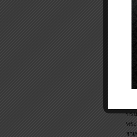
พระ
จอห์
สมเ
บรม
พระ
ราเ