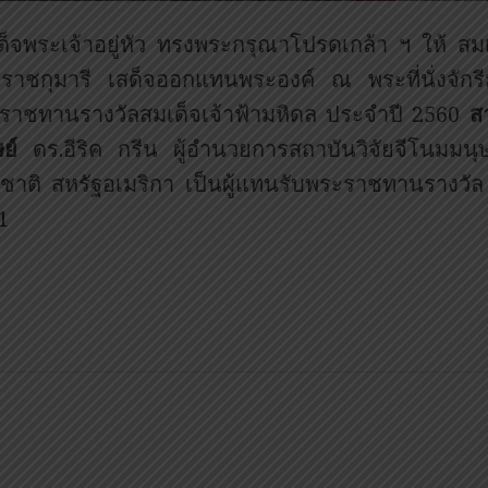
ด็จพระเจ้าอยู่หัว ทรงพระกรุณาโปรดเกล้า ฯ ให้ ส
ราชกุมารี เสด็จออกแทนพระองค์ ณ พระที่นั่งจั
ราชทานรางวัลสมเด็จเจ้าฟ้ามหิดล ประจำปี 2560
ส
ย์
ดร.อีริค กรีน ผู้อำนวยการสถาบันวิจัยจีโนมมนุษ
งชาติ สหรัฐอเมริกา เป็นผู้แทนรับพระราชทานรางวัล ฯ
1