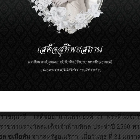
ราชทานรางวัลสมเด็จเจ้าฟ้ามหิดล ประจำปี 2560
ส
น บี. รอบบินส์
จากสหรัฐอเมริกา เมื่อวันพุธ ที่ 31 ม
ด็จพระเจ้าอยู่หัว ทรงพระกรุณาโปรดเกล้าฯ ให้ ส
ราชกุมารี เสด็จออกแทนพระองค์ ณ พระที่นั่งจั
ราชทานรางวัลสมเด็จเจ้าฟ้ามหิดล ประจำปี 2560
สา
ชล ชเนียสัน
จากสหรัฐอเมริกา เมื่อวันพุธ ที่ 31 มกร