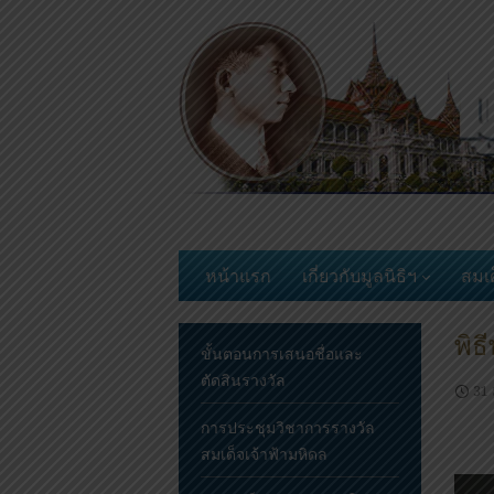
Skip
to
content
หน้าแรก
เกี่ยวกับมูลนิธิฯ
สมเด
พิธ
ขั้นตอนการเสนอชื่อและ
ตัดสินรางวัล
31
การประชุมวิชาการรางวัล
สมเด็จเจ้าฟ้ามหิดล