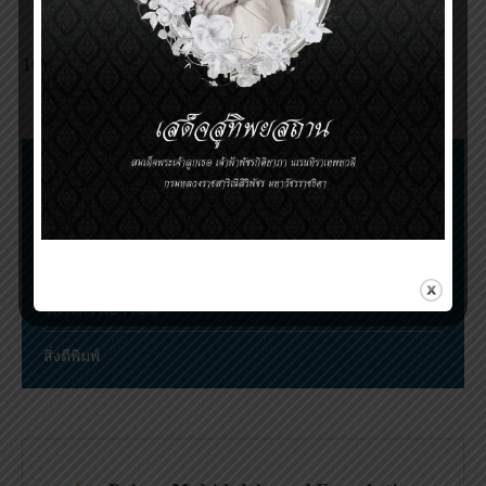
The presentation files from Prince Mahidol
Award Youth Program Conference 2020
ผลการตัดสินผู้ได้รับพระราชทานทุน โครงการเยาวชน
รางวัลสมเด็จเจ้าฟ้ามหิดล ประจำปี 2564
ขั้นตอนการเสนอชื่อและตัดสินรางวัล
การประชุมวิชาการรางวัลสมเด็จเจ้าฟ้ามหิดล
ทุนสมเด็จเจ้าฟ้ามหิดลในทรินิตี้คอลเลจ เคมบริดจ์
โครงการเยาวชน
สิ่งตีพิมพ์