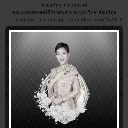
นายธภัทร หว่านณรงค์
คณะแพทยศาสตร์ศิริราชพยาบาล มหาวิทยาลัยมหิดล
นายธภัทร หว่านณรงค์ เป็นนักศึกษาแพทย์ชั้นปีที่ 6
ของคณะแพทยศาสตร์ศิริราชพยาบาล มหาวิทยาลัยมหิดลมี
ความสนใจที่จะทำ “โครงการวิจัยและดูงานเพื่อศึกษาความ
ตระหนักรู้เกี่ยวกับโรคหลอดเลือดสมองและการเข้าถึงระบบ
บริการสาธารณสุขของประชากรไทย (Evaluation of
stroke awareness and access to acute stroke care)”
เนื่องจากโรคหลอดเลือดสมองก่อให้เกิดผลกระทบแก่สังคม
ทุกระดับ คนไทยยังมีความรู้ความเข้าใจในเรื่องโรคหลอด
เลือดสมองไม่ถูกต้อง ซึ่งถือว่าเป็นจุดอ่อนในการป้องกันโรค
ดังนั้นนโยบายการป้องกันจะมีประสิทธิภาพมากขึ้นหากเริ่ม
แก้ปัญหาที่ต้นตอ อันได้แก่ การเพิ่มพูนความตระหนักรู้ใน
โรคหลอดเลือดสมอง
นายธภัทร หว่านณรงค์ มีเกียรติประวัติต่างๆ ดังนี้
ปีการศึกษา 2553 ประธานฝ่ายปฏิคม สโมสรนักศึกษา
แพทย์ศิริราช คณะแพทยศาสตร์ศิริราชพยาบาล