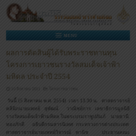
Skip
to
content
MENU
ผลการตัดสินผู้ได้รับพระราชทานทุน
โครงการเยาวชนรางวัลสมเด็จเจ้าฟ้า
มหิดล ประจำปี 2554
10 สิงหาคม 2011
โครงการเยาวชน
วันนี้ (5 สิงหาคม พ.ศ. 2554) เวลา 13.30 น. ศาสตราจารย์
คลินิกนายแพทย์ สุพัฒน์ วาณิชย์การ เลขาธิการมูลนิธิ
รางวัลสมเด็จเจ้าฟ้ามหิดล ในพระบรมราชูปถัมภ์ นายธานี
ทองภักดี อธิบดีกรมสารนิเทศ กระทรวงการต่างประเทศ
ศาสตราจารย์นายแพทย์วิจารณ์ พานิช ประธานคณะ