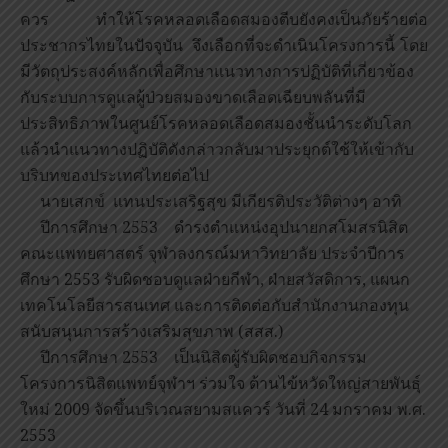
ควร ทำให้โรคหลอดเลือดสมองตีบยังคงเป็นภัยร้ายต่อ
ประชากรไทยในปัจจุบัน จึงเลือกที่จะดำเนินโครงการนี้ โดย
มีวัตถุประสงค์หลักเพื่อศึกษาแนวทางการปฏิบัติที่เกี่ยวข้อง
กับระบบการดูแลผู้ป่วยสมองขาดเลือดเฉียบพลันที่มี
ประสิทธิภาพในศูนย์โรคหลอดเลือดสมองชั้นนำระดับโลก
แล้วนำแนวทางปฏิบัติดังกล่าวกลับมาประยุกต์ใช้ให้เข้ากับ
บริบทของประเทศไทยต่อไป
นายเสกข์ แทนประเสริฐสุข มีเกียรติประวัติต่างๆ อาทิ
ปีการศึกษา 2553 ดำรงตำแหน่งอุปนายกสโมสรนิสิต
คณะแพทยศาสตร์ จุฬาลงกรณ์มหาวิทยาลัย ประจำปีการ
ศึกษา 2553 รับผิดชอบดูแลฝ่ายกีฬา, ฝ่ายสวัสดิการ, แผนก
เทคโนโลยีสารสนเทศ และการติดต่อกับสำนักงานกองทุน
สนับสนุนการสร้างเสริมสุขภาพ (สสส.)
ปีการศึกษา 2553 เป็นนิสิตผู้รับผิดชอบกิจกรรม
โครงการนิสิตแพทย์จุฬาฯ ร่วมใจ ต้านไข้หวัดใหญ่สายพันธุ์
ใหม่ 2009 จัดขึ้นบริเวณสยามสแควร์ วันที่ 24 มกราคม พ.ศ.
2553