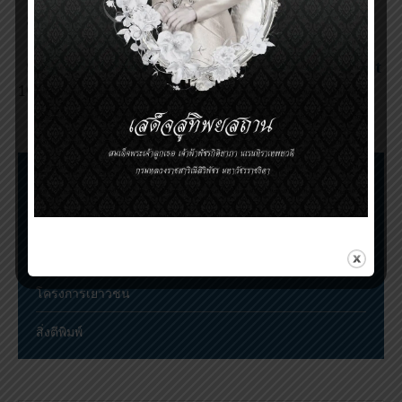
กำหนดการประชุมวิชาการโครงการเยาวชนรางวัล
สมเด็จเจ้าฟ้ามหิดล ครั้งที่ 5 ประจำปี 2017
PMA Youth Program Conference 2020 Booklet
ดาวน์โหลดใบสมัครโครงการเยาวชนรางวัลสมเด็จเจ้า
ฟ้ามหิดล ปี พ.ศ.๒๕๖๔
ขั้นตอนการเสนอชื่อและตัดสินรางวัล
การประชุมวิชาการรางวัลสมเด็จเจ้าฟ้ามหิดล
ทุนสมเด็จเจ้าฟ้ามหิดลในทรินิตี้คอลเลจ เคมบริดจ์
โครงการเยาวชน
สิ่งตีพิมพ์