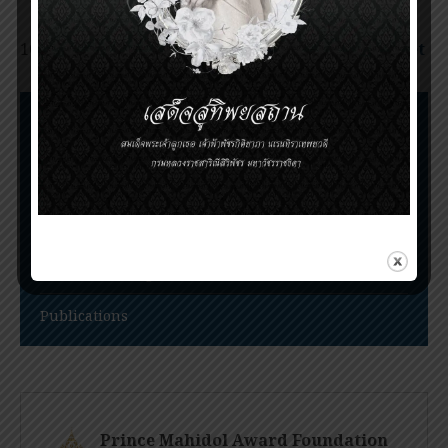
Award Youth Program 2020
PMA Youth Program Conference 2020 Booklet
Nomination Procedures
Prince Mahidol Award Conference
Prince Mahidol Studentship at Trinity College,
Cambridge
PMA Youth Program
Publications
Prince Mahidol Award Foundation