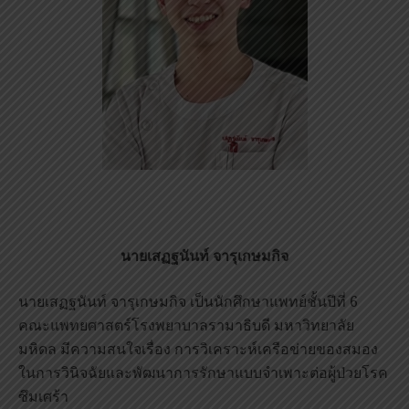
นายเสฏฐนันท์ จารุเกษมกิจ
นายเสฏฐนันท์ จารุเกษมกิจ เป็นนักศึกษาแพทย์ชั้นปีที่ 6
คณะแพทยศาสตร์โรงพยาบาลรามาธิบดี มหาวิทยาลัย
มหิดล มีความสนใจเรื่อง การวิเคราะห์เครือข่ายของสมอง
ในการวินิจฉัยและพัฒนาการรักษาแบบจำเพาะต่อผู้ป่วยโรค
ซึมเศร้า