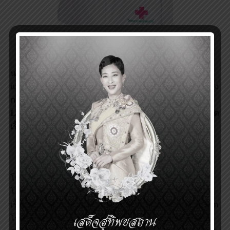
นายปิยวัฒน์ คันธโกวิท
นายปิยวัฒน์ คันธโกวิท เป็นนิสิตแพทย์ชั้นปีที่ 6 คณะ
แพทยศาสตร์ จุฬาลงกรณ์มหาวิทยาลัย มีความสนใจในเรื่อง
การประยุกต์ใช้เทคนิคแมชชีนเลิร์นนิ่ง (
Machine
Learning) เพื่อสร้างแบบแผนในการป้องกันการเกิดโรคไต
เรื้อรังในคนไทย
โรคไตเรื้อรังเป็นปัญหาที่สำคัญของระบบสาธารณสุขของ
โลกและประเทศไทย ในปัจจุบันยังไม่มีวิธีการรักษาโรคไต
เรื้อรังให้หายขาด การพัฒนาแบบแผนในการป้องกันการเกิด
โรคไตเรื้อรังที่มีประสิทธิภาพ จึงมีความสำคัญอย่างยิ่งต่อ