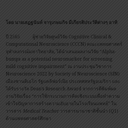
โดย
นายเสฏฐนันท์ จารุเกษมกิจ
มีเกียรติประวัติต่างๆ อาทิ
ปี 2565 ผู้ช่วยวิจัยศูนย์วิจัย Cognitive Clinical &
Computational Neuroscience (CCCN) คณะแพทยศาสตร์
จุฬาลงกรณ์มหาวิทยาลัย, ได้นำเสนอผลงานวิจัย “Alpha-
bumps as a potential neuromarker for screening
mild cognitive impairment” ณ งานประชุมวิชาการ
Neuroscience 2022 by Society of Neuroscience (SfN)
เมืองซานดิเอโก รัฐแคลิฟอร์เนีย ประเทศสหรัฐอเมริกา และ
ได้รับรางวัล Dean’s Research Award จากการตีพิมพ์ผล
งานวิจัยเรื่อง “การใช้กระบวนการคิดเชิงระบบเพื่อทำความ
เข้าใจปัญหาการสร้างความอับอายในโรงเรียนแพทย์” ใน
วารสาร
Medical Teacher
วารสารนานาชาติชั้นนำ (Q1)
ด้านแพทยศาสตร์ศึกษา