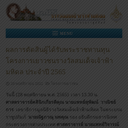
Skip
to
content
MENU
ผลการตัดสินผู้ได้รับพระราชทานทุน
โครงการเยาวชนรางวัลสมเด็จเจ้าฟ้า
มหิดล ประจำปี 2565
28 พฤศจิกายน 2022
โครงการเยาวชน
วันนี้ (28 พฤศจิกายน พ.ศ. 2565) เวลา 13.30 น.
ศาสตราจารย์คลินิกเกียรติคุณ นายแพทย์สุพัฒน์ วาณิชย์
การ
เลขาธิการมูลนิธิรางวัลสมเด็จเจ้าฟ้ามหิดล ในพระบรม
ราชูปถัมภ์
นายณัฐภาณุ นพคุณ
รอง อธิบดีกรมสารนิเทศ
กระทรวงการต่างประเทศ
ศาสตราจารย์ นายแพทย์วิจารณ์