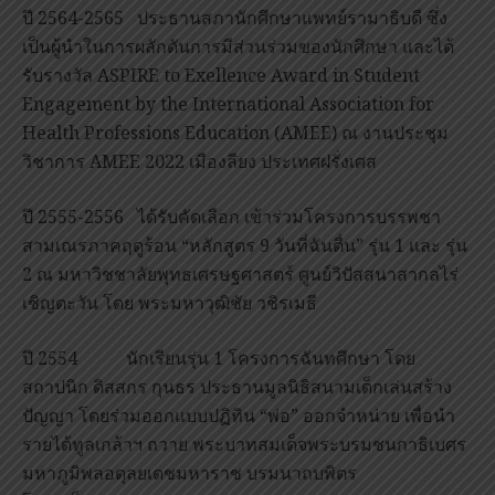
ปี 2564-2565 ประธานสภานักศึกษาแพทย์รามาธิบดี ซึ่ง
เป็นผู้นำในการผลักดันการมีส่วนร่วมของนักศึกษา และได้
รับรางวัล ASPIRE to Exellence Award in Student
Engagement by the International Association for
Health Professions Education (AMEE) ณ งานประชุม
วิชาการ AMEE 2022 เมืองลียง ประเทศฝรั่งเศส
ปี 2555-2556 ได้รับคัดเลือก เข้าร่วมโครงการบรรพชา
สามเณรภาคฤดูร้อน “หลักสูตร 9 วันที่ฉันตื่น” รุ่น 1 และ รุ่น
2 ณ มหาวิชชาลัยพุทธเศรษฐศาสตร์ ศูนย์วิปัสสนาสากลไร่
เชิญตะวัน โดย พระมหาวุฒิชัย วชิรเมธี
ปี 2554 นักเรียนรุ่น 1 โครงการฉันทศึกษา โดย
สถาปนิก ดิสสกร กุนธร ประธานมูลนิธิสนามเด็กเล่นสร้าง
ปัญญา โดยร่วมออกแบบปฏิทิน “พ่อ” ออกจำหน่าย เพื่อนำ
รายได้ทูลเกล้าฯ ถวาย พระบาทสมเด็จพระบรมชนกาธิเบศร
มหาภูมิพลอดุลยเดชมหาราช บรมนาถบพิตร