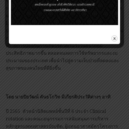
ระบบสาธารณสุขของประเทศไทย ซึ่งสามารถพัฒนาได้โดย
การนำข้อมูลการเกิดโรคไตเรื้อรังของประชากรไทยในอดีต
มาประมวลผลด้วยเทคนิคแมชชีนเลิร์นนิ่ง (Machine
Learning) เพื่อทำนายโอกาสในการเกิดโรคไตเรื้อรังของ
ประชากรไทยในปัจจุบัน และจัดสรรทรัพยากรในการป้องกัน
การเกิดโรคไตเรื้อรัง โดยคาดหวังว่าแบบแผนที่พัฒนาขึ้นจะ
ทำให้การป้องกันการเกิดโรคไตเรื้อรังในคนไทยมี
ประสิทธิภาพมากขึ้น ตลอดจนลดการใช้ทรัพยากรและงบ
ประมาณของประเทศ เพื่อนำไปสู่ความเจ็บป่วยที่ลดลงและ
สุขภาพของคนไทยที่ดียิ่งขึ้น
โดย
นายปิยวัฒน์ คันธโกวิท
มีเกียรติประวัติต่างๆ อาทิ
ปี 2565 หัวหน้านิสิตแพทย์ชั้นปีที่ 6 ประจำ Clinical
rotation และคณะอนุกรรมการสนับสนุนการบริหาร
หลักสูตรแพทยศาสตรบัณฑิต, ผู้แทนอาสาสมัครโครงการ