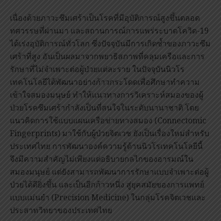
เนื่องด้วยภาวะซึมเศร้าเป็นโรคที่มีอุบัติการณ์สูงขึ้นตลอด
ทศวรรษที่ผ่านมา และสถานการณ์การแพร่ระบาดโควิด-19
ได้เร่งอุบัติการณ์ทั่วโลก ซึ่งปัจจุบันมีการเกิดซ้ำของภาวะซึม
เศร้าที่สูง อันเป็นผลมาจากพยาธิสภาพที่คลุมเครือและการ
รักษาที่ไม่จำเพาะต่อผู้ป่วยแต่ละราย ในปัจจุบันนิวโร
เทคโนโลยีได้พัฒนาอย่างก้าวกระโดดเพื่อศึกษาทำความ
เข้าใจสมองมนุษย์ ทำให้แนวทางการวิเคราะห์สมองของผู้
ป่วยโรคซึมเศร้ากำลังเป็นที่สนใจในระดับนานาชาติ โดย
แนวคิดการใช้แบบแผนเครือข่ายทางสมอง (Connectomic
Fingerprints) มาใช้กับผู้ป่วยจิตเวช ยังเป็นเรื่องใหม่สำหรับ
ประเทศไทย การพัฒนาองค์ความรู้ด้านนิวโรเทคโนโลยีนี้
จึงมีความสำคัญไม่เพียงแต่อธิบายกลไกของอารมณ์ใน
สมองมนุษย์ แต่ยังสามารถพัฒนาการรักษาแบบจำเพาะต่อผู้
ป่วยได้ดียิ่งขึ้น และเป็นอีกก้าวหนึ่ง สู่ยุคสมัยของการแพทย์
แบบแม่นยำ (Precision Medicine) ในกลุ่มโรคจิตเวชและ
ประสาทวิทยาของประเทศไทย