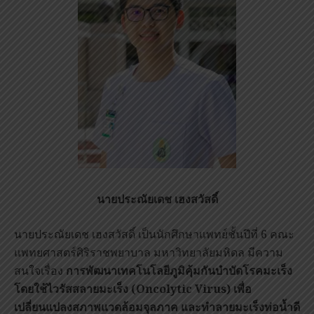
นายประณัยเดช เฮงสวัสดิ์
นายประณัยเดช เฮงสวัสดิ์ เป็นนักศึกษาแพทย์ชั้นปีที่ 6 คณะ
แพทยศาสตร์ศิริราชพยาบาล มหาวิทยาลัยมหิดล มีความ
สนใจเรื่อง
การพัฒนาเทคโนโลยีภูมิคุ้มกันบำบัดโรคมะเร็ง
โดยใช้ไวรัสสลายมะเร็ง (
Oncolytic Virus) เพื่อ
เปลี่ยนแปลงสภาพแวดล้อมจุลภาค และทำลายมะเร็งท่อน้ำดี