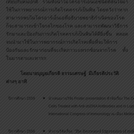
เทียบกับคนปกติ รวมทั้งนำไมโครอาร์เอ็นเอชนิดที่สนใจมา
ใช้ในการพยากรณ์การเกิดโรคครรภ์เป็นพิษ โดยหวังว่าหาก
สามารถพบไมโครอาร์เอ็นเอที่อธิบายพยาธิกำเนิดของโรค
ก็จะสามารถเข้าใจกลไกของโรค และสามารถพัฒนาวิธีการ
รักษาและป้องกันการเกิดโรคครรภ์เป็นพิษได้ดียิ่งขึ้น ตลอด
จนนำมาใช้ในการพยากรณ์การเกิดโรคเพื่อที่จะให้การ
ป้องกันและรักษาก่อนที่จะเกิดภาวะแทรกซ้อนจากโรค ทั้ง
ในมารดาและทารก
โดยนายบุญยเกียรติ ธรรมเศรษฐ์ มีเกียรติประวัติ
ต่างๆ อาทิ
ปีการศึกษา 2559
นำเสนองานวิจัย Poster presentation หัวข้อเรื่อง The
Cells Treated with Anti-dsDNA Antibodies and in Lup
International Congress of Immunology ณ เมือง Melbo
ทำงานวิจัยเรื่อง “The Decreased Expression of miR
ปีการศึกษา 2558