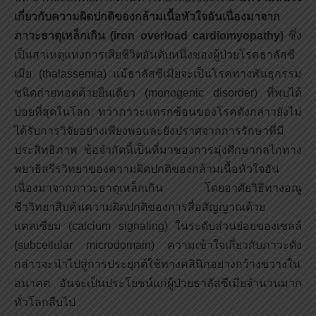
เกี่ยวกับความผิดปกติของกล้ามเนื้อหัวใจอันเนื่องมาจาก
ภาวะธาตุเหล็กเกิน (
iron overload cardiomyopathy)
ซึ่ง
เป็นสาเหตุแห่งการเสียชีวิตอันดับหนึ่งของผู้ป่วยโรคธาลัสซี
เมีย (thalassemia) แม้ธาลัสซีเมียจะเป็นโรคทางพันธุกรรม
ชนิดถ่ายทอดด้วยยีนเดียว (monogenic disorder) ที่พบได้
บ่อยที่สุดในโลก ทว่าภาวะแทรกซ้อนของโรคดังกล่าวยังไม่
ได้รับการวิจัยอย่างเพียงพอและยังปราศจากการรักษาที่มี
ประสิทธิภาพ ข้อจำกัดนี้เป็นที่มาของการมุ่งศึกษากลไกทาง
พยาธิสรีรวิทยาของความผิดปกติของกล้ามเนื้อหัวใจอัน
เนื่องมาจากภาวะธาตุเหล็กเกิน โดยอาศัยวิธีทางอณู
ชีววิทยาสืบค้นความผิดปกติของการสื่อสัญญาณด้วย
แคลเซียม (calcium signaling) ในระดับส่วนย่อยของเซลล์
(subcellular microdomain) ความเข้าใจเกี่ยวกับภาวะดัง
กล่าวจะนำไปสู่การประยุกต์ใช้ทางคลินิกอย่างกว้างขวางใน
อนาคต อันจะเป็นประโยชน์แก่ผู้ป่วยธาลัสซีเมียจำนวนมาก
ทั่วโลกสืบไป