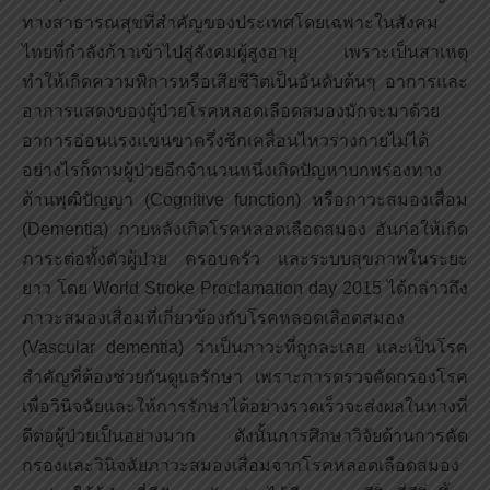
ทางสาธารณสุขที่สำคัญของประเทศโดยเฉพาะในสังคม
ไทยที่กำลังก้าวเข้าไปสู่สังคมผู้สูงอายุ เพราะเป็นสาเหตุ
ทำให้เกิดความพิการหรือเสียชีวิตเป็นอันดับต้นๆ อาการและ
อาการแสดงของผู้ป่วยโรคหลอดเลือดสมองมักจะมาด้วย
อาการอ่อนแรงแขนขาครึ่งซีกเคลื่อนไหวร่างกายไม่ได้
อย่างไรก็ตามผู้ป่วยอีกจำนวนหนึ่งเกิดปัญหาบกพร่องทาง
ด้านพุฒิปัญญา (Cognitive function) หรือภาวะสมองเสื่อม
(Dementia) ภายหลังเกิดโรคหลอดเลือดสมอง อันก่อให้เกิด
ภาระต่อทั้งตัวผู้ป่วย ครอบครัว และระบบสุขภาพในระยะ
ยาว โดย World Stroke Proclamation day 2015 ได้กล่าวถึง
ภาวะสมองเสื่อมที่เกี่ยวข้องกับโรคหลอดเลือดสมอง
(Vascular dementia) ว่าเป็นภาวะที่ถูกละเลย และเป็นโรค
สำคัญที่ต้องช่วยกันดูแลรักษา เพราะการตรวจคัดกรองโรค
เพื่อวินิจฉัยและให้การรักษาได้อย่างรวดเร็วจะส่งผลในทางที่
ดีต่อผู้ป่วยเป็นอย่างมาก ดังนั้นการศึกษาวิจัยด้านการคัด
กรองและวินิจฉัยภาวะสมองเสื่อมจากโรคหลอดเลือดสมอง