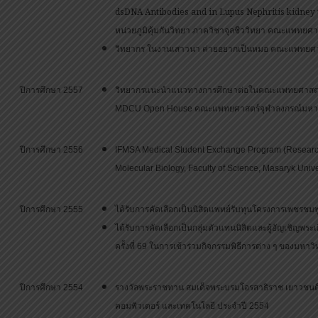
dsDNA Antibodies and in Lupus Nephritis kidney ti
หน่วยภูมิคุ้มกันวิทยา ภาควิชาจุลชีววิทยา คณะแพทยศ
วิทยากร ในงานเสาวนา ค่ายอยากเป็นหมอ คณะแพทยศา
ปีการศึกษา 2557
วิทยากรแนะนำแนวทางการศึกษาต่อในคณะแพทยศาสตร์ แ
MDCU Open House คณะแพทยศาสตร์จุฬาลงกรณ์มหาว
ปีการศึกษา 2556
IFMSA Medical Student Exchange Program (Researc
Molecular Biology, Faculty of Science, Masaryk Univ
ปีการศึกษา 2555
ได้รับการคัดเลือกเป็นนิสิตแพทย์รับทุนโครงการเพชร
ได้รับการคัดเลือกเป็นกลุ่มตัวแทนนิสิตและผู้อัญเชิญพ
ครั้งที่ 69 ในการเข้าร่วมกิจกรรมพิธีการต่าง ๆ ของมหาว
ปีการศึกษา 2554
รางวัลพระราชทาน สมเด็จพระบรมโอรสาธิราช เยาวชนดี
คอมพิวเตอร์ และเทคโนโลยี ประจำปี 2554