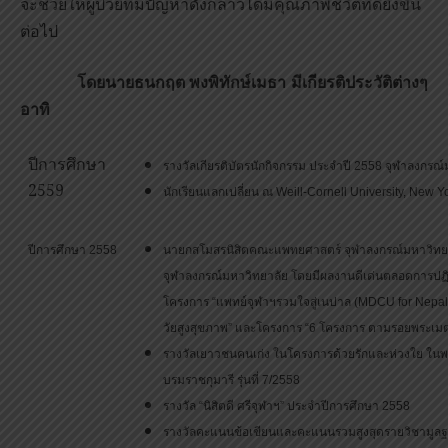
จะช่วยให้ผู้ป่วยที่มีปัญหาดังกล่าวได้มีคุณภาพชีวิตที่ดียิ่งขึ้น
ต่อไป
โดยนายธนกฤต พงพิทักษ์เมธา มีเกียรติประวัติต่างๆ
อาทิ
ปีการศึกษา
รางวัลเกียรติบัตรนักกิจกรรม ประจำปี 2558 จุฬาลงกรณ
2559
นักเรียนแลกเปลี่ยน ณ Weill-Cornell University, New Y
ปีการศึกษา 2558
นายกสโมสรนิสิตคณะแพทยศาสตร์ จุฬาลงกรณ์มหาวิทยา
จุฬาลงกรณ์มหาวิทยาลัย โดยมีผลงานดีเด่นตลอดการปฏิ
โครงการ “แพทย์จุฬาฯรวมใจสู่เนปาล (MDCU for Nepal)
วัยสูงสุขภาพ” และโครงการ “6 โครงการ ตามรอยพระเมต
รางวัลเยาวชนคนเก่ง ในโครงการด้วยรักและห่วงใย ในพ
บรมราชกุมารี รุ่นที่ 7/2558
รางวัล “นิสิตดี ศรีจุฬาฯ” ประจำปีการศึกษา 2558
รางวัลคะแนนข้อเขียนและคะแนนรวมสูงสุดรายวิชามูลฐ