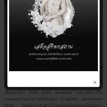
นายธนกฤต พงพิทักษ์เมธา
คณะแพทยศาสตร์จุฬาลงกรณ์มหาวิทยาลัย
นายธนกฤต พงพิทักษ์เมธา
เป็นนิสิตแพทย์ชั้นปีที่ 6
ของคณะแพทยศาสตร์จุฬาลงกรณ์มหาวิทยาลัย
มีความ
สนใจในดูแลรักษาและพัฒนาคุณภาพชีวิตของโรคผู้ป่วย
โรคหลอดเลือดสมอง
โดยเฉพาะการช่วยคัดกรองและ
วินิจฉัยผู้ป่วยโรคหลอดเลือดสมองที่เกิดปัญหาภาวะสมอง
เสื่อมตามมา (Post stroke dementia) โดยอาศัยการใช้
แบบสอบถามทางด้านพุฒิปัญญา (Cognitive assessment
tools) เป็นที่ทราบกันดีว่าโรคหลอดเลือดสมองเป็นปัญหา