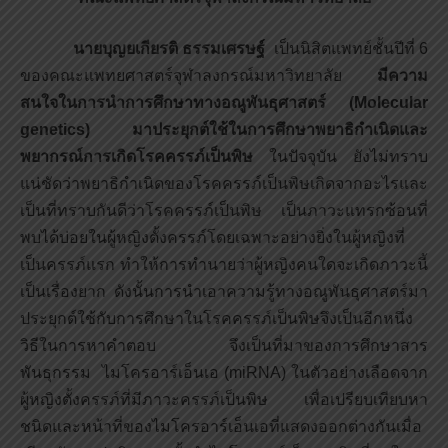
นายบุญยเกียรติ ธรรมเศรษฐ์
เป็นนิสิตแพทย์ชั้นปีที่ 6
ของคณะแพทยศาสตร์จุฬาลงกรณ์มหาวิทยาลัย
มีความ
สนใจในการนำการศึกษาทางอณูพันธุศาสตร์
(Molecular
genetics) มาประยุกต์ใช้ในการศึกษาพยาธิกำเนิดและ
พยากรณ์การเกิดโรคครรภ์เป็นพิษ
ในปัจจุบัน ยังไม่ทราบ
แน่ชัดว่าพยาธิกำเนิดของโรคครรภ์เป็นพิษเกิดจากอะไรและ
เป็นที่ทราบกันดีว่าโรคครรภ์เป็นพิษ เป็นภาวะแทรกซ้อนที่
พบได้บ่อยในผู้หญิงตั้งครรภ์โดยเฉพาะอย่างยิ่งในผู้หญิงที่
เป็นครรภ์แรก ทำให้การทำนายว่าผู้หญิงคนใดจะเกิดภาวะนี้
เป็นเรื่องยาก ดังนั้นการนำเอาความรู้ทางอณูพันธุศาสตร์มา
ประยุกต์ใช้กับการศึกษาในโรคครรภ์เป็นพิษจึงเป็นอีกหนึ่ง
วิธีในการหาคำตอบ จึงเป็นที่มาของการศึกษาสาร
พันธุกรรม ไมโครอาร์เอ็นเอ (miRNA) ในตัวอย่างเลือดจาก
ผู้หญิงตั้งครรภ์ที่มีภาวะครรภ์เป็นพิษ เพื่อเปรียบเทียบหา
ชนิดและหน้าที่ของไมโครอาร์เอ็นเอที่แสดงออกต่างกันเมื่อ