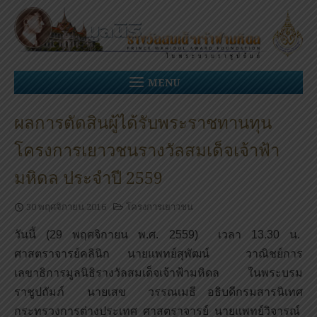
Skip
to
content
MENU
ผลการตัดสินผู้ได้รับพระราชทานทุน
โครงการเยาวชนรางวัลสมเด็จเจ้าฟ้า
มหิดล ประจำปี 2559
30 พฤศจิกายน 2016
โครงการเยาวชน
วันนี้ (29 พฤศจิกายน พ.ศ. 2559) เวลา 13.30 น.
ศาสตราจารย์คลินิก นายแพทย์สุพัฒน์ วาณิชย์การ
เลขาธิการมูลนิธิรางวัลสมเด็จเจ้าฟ้ามหิดล ในพระบรม
ราชูปถัมภ์ นายเสข วรรณเมธี อธิบดีกรมสารนิเทศ
กระทรวงการต่างประเทศ ศาสตราจารย์ นายแพทย์วิจารณ์