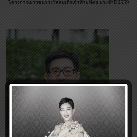
โครงการเยาวชนรางวัลสมเด็จเจ้าฟ้ามหิดล ประจำปี
2559