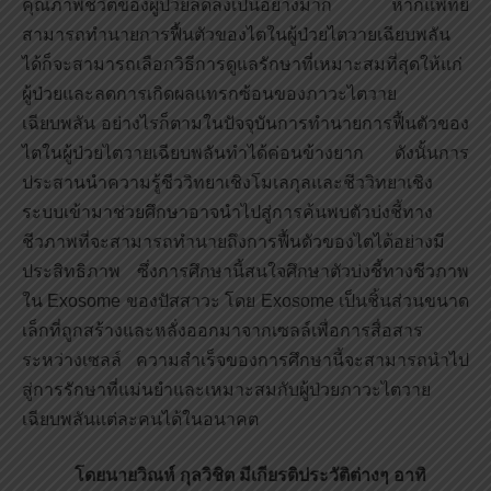
คุณภาพชีวิตของผู้ป่วยลดลงเป็นอย่างมาก หากแพทย์
สามารถทำนายการฟื้นตัวของไตในผู้ป่วยไตวายเฉียบพลัน
ได้ก็จะสามารถเลือกวิธีการดูแลรักษาที่เหมาะสมที่สุดให้แก่
ผู้ป่วยและลดการเกิดผลแทรกซ้อนของภาวะไตวาย
เฉียบพลัน อย่างไรก็ตามในปัจจุบันการทำนายการฟื้นตัวของ
ไตในผู้ป่วยไตวายเฉียบพลันทำได้ค่อนข้างยาก ดังนั้นการ
ประสานนำความรู้ชีววิทยาเชิงโมเลกุลและชีววิทยาเชิง
ระบบเข้ามาช่วยศึกษาอาจนำไปสู่การค้นพบตัวบ่งชี้ทาง
ชีวภาพที่จะสามารถทำนายถึงการฟื้นตัวของไตได้อย่างมี
ประสิทธิภาพ ซึ่งการศึกษานี้สนใจศึกษาตัวบ่งชี้ทางชีวภาพ
ใน Exosome ของปัสสาวะ โดย Exosome เป็นชิ้นส่วนขนาด
เล็กที่ถูกสร้างและหลั่งออกมาจากเซลล์เพื่อการสื่อสาร
ระหว่างเซลล์ ความสำเร็จของการศึกษานี้จะสามารถนำไป
สู่การรักษาที่แม่นยำและเหมาะสมกับผู้ป่วยภาวะไตวาย
เฉียบพลันแต่ละคนได้ในอนาคต
โดยนายวิณห์ กุลวิชิต มีเกียรติประวัติต่างๆ อาทิ