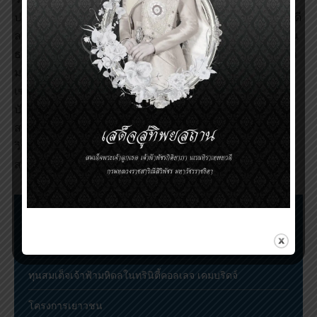
ปฏิบัติด้านสุขภาพทั่วโลก ส่งเสริมให้ประชากรมีสุขภาวะที่ดี
ลดช่องว่างความไม่เท่าเทียมกันทางสุขภาพ สร้างความเป็น
ธรรมด้านสุขภาพ เป็นประโยชน์ต่อสุขภาพอนามัยของมวล
มนุษย์หลายร้อยล้านคนทั่วโลก
เซอร์ไมเคิล กิเดียน มาร์มอต สำเร็จการศึกษาแพทยศาสตร
บัณฑิตจากมหาวิทยาลัยซิดนีย์ ประเทศออสเตรเลีย
สาธารณสุขศาสตรมหาบัณฑิต และดุษฎีบัณฑิตทางระบาด
วิทยา จากมหาวิทยาลัยแคลิฟอร์เนีย เมืองเบิร์กลีย์ ประเทศ
สหรัฐอเมริกา
ขั้นตอนการเสนอชื่อและตัดสินรางวัล
การประชุมวิชาการรางวัลสมเด็จเจ้าฟ้ามหิดล
ทุนสมเด็จเจ้าฟ้ามหิดลในทรินิตี้คอลเลจ เคมบริดจ์
โครงการเยาวชน