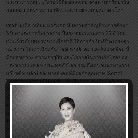
และสาธารณสุข ยูนิเวอร์ซิตี้คอลเลจลอนดอน มหาวิทยาลัย
ลอนดอน สหราชอาณาจักร และนายกแพทยสมาคมโลก
เซอร์ไมเคิล กิเดียน มาร์มอต มีผลงานสำคัญด้านการศึกษา
วิจัยทางระบาดวิทยาอย่างเป็นระบบมานานกว่า 35 ปี โดย
เน้นเกี่ยวกับบทบาทของเชื้อชาติ วิถีการดำเนินชีวิต เศรษฐา
นะ ความไม่เท่าเทียมกัน ปัจจัยทางสังคม และสิ่งแวดล้อม ที่
มีต่อสุขภาวะ ความอายุยืน และโอกาสในการเกิดโรคของ
ประชากรในหลายประเทศทั่วโลก รวมถึงเสนอแนวทางการ
แก้ไขด้วยหลักปัจจัยทางสังคมที่มีผลต่อคุณภาพ (Social
Determinants of Health ) ซึ่งเป็นการประเมินปัจจัยต่างๆ
ที่มีผลกระทบต่อสุขภาพ การป้องกันโรค และการสร้างเสริม
พัฒนาศักยภาพของคนอย่างยั่งยืน ตั้งแต่แรกเกิดจนถึงวัย
ชรา รวมถึงการคำนึงถึงปัจจัยด้านสิ่งแวดล้อม ชุมชน อาชีพ
และรายได้ ซึ่งรัฐบาลของประเทศอังกฤษได้นำองค์ความรู้นี้
ไปพัฒนาประเทศ และได้กระจายออกไปอย่างกว้างขวางใน
ทวีปยุโรป ต่อมาองค์การอนามัยโลกได้นำแนวคิดนี้ไป
วางแผนกลยุทธ์เป็นนโยบายสาธารณะ มีผลต่อแนวทาง