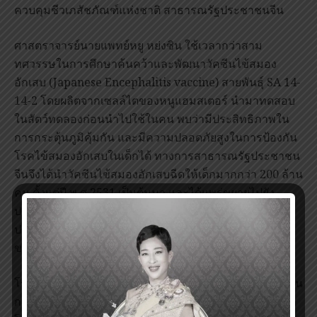
ควบคุมชีวเภสัชภัณฑ์แห่งชาติ สาธารณรัฐประชาชนจีน
ศาสตราจารย์นายแพทย์หยู หย่งซิน ใช้เวลากว่าสาม
ทศวรรษในการศึกษาค้นคว้าและพัฒนาวัคซีนไข้สมอง
อักเสบ (Japanese Encephalitis vaccine) สายพันธุ์ SA 14-
14-2 โดยผลิตจากเซลล์ไตของหนูแฮมสเตอร์ นำมาทดสอบ
ในสัตว์ทดลองก่อนนำไปใช้ในคน พบว่ามีประสิทธิภาพใน
การกระตุ้นภูมิคุ้มกัน และมีความปลอดภัยสูงในการป้องกัน
โรคไข้สมองอักเสบในเด็กได้ ทางการสาธารณรัฐประชาชน
จีนจึงได้นำวัคซีนไข้สมองอักเสบฉีดให้เด็กมากกว่า 200 ล้าน
คน ตั้งแต่ปี พ.ศ.2531 เป็นต้นมา และได้แพร่ขยายไปยัง
ประเทศอินเดีย เกาหลี ศรีลังกา และเนปาล รวมทั้ง
ประเทศไทยด้วยอีกหลายสิบล้านคน ทำให้การแพร่ระบาด
ของโรคนี้ในทวีปเอเชียลดลงได้มาก
โรคไข้สมองอักเสบ จีอี จัดเป็นโรคที่เป็นปัญหาสำคัญที่สุดใน
กลุ่มโรคไข้สมองอักเสบที่เกิดจากไวรัสที่แมลงเป็นพาหะนำ