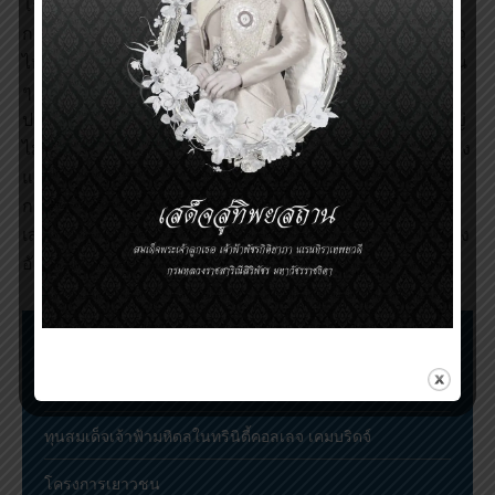
โรค ซึ่งไม่มียารักษา แต่สามารถป้องกันได้ด้วยวัคซีน พบ
การแพร่ระบาดในทวีปเอเชีย ได้แก่ประเทศอินเดีย พม่า ลาว
ไทย กัมพูชา ฟิลิปปินส์ มาเลเซีย สิงคโปร์ จีนและประเทศอื่น
ๆ อีก โรคเคยระบาดในญี่ปุ่น เกาหลี ใต้หวัน แต่ปัจจุบัน
ประเทศดังกล่าวควบคุมโรคนี้ได้ผู้ติดเชื้อไวรัสเจอี ส่วนใหญ่
ไม่มีอาการ อาการที่พบเป็นอาการทางสมองคือเยื้อหุ้มสมอง
และสมองอักเสบส่งผลให้ผู้ป่วยเสียชีวิตหรือพิการ นับตั้งแต่
กระทรวงสาธารณสุขบรรจุวัคซีนพื้นฐานไว้ในแผนสร้าง
เสริมภูมิคุ้มกันของประเทศไทยปัจจุบันพบผู้ป่วยโรคไข้สมอง
อักเสบ เจอี ลดน้อยลงมาก
ขั้นตอนการเสนอชื่อและตัดสินรางวัล
การประชุมวิชาการรางวัลสมเด็จเจ้าฟ้ามหิดล
ทุนสมเด็จเจ้าฟ้ามหิดลในทรินิตี้คอลเลจ เคมบริดจ์
โครงการเยาวชน