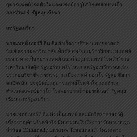
กุมารแพทย์โรคหัวใจ
และแพทย์อาวุโส
โรงพยาบาลเด็ก
ออชส์เนอร์
รัฐหลุยเซียนา
สหรัฐอเมริกา
นายแพทย์ เทอร์รี ดีน คิง
สำเร็จการศึกษาแพทยศาสตร์
บัณฑิตจากมหาวิทยาลัยเท็กซัส สหรัฐอเมริกาฝึกอบรมแพทย์
เฉพาะทางเป็นกุมารแพทย์ และเป็นกุมารแพทย์โรคหัวใจ ณ
มหาวิทยาลัยดุ๊ค รัฐนอร์ทแคโรไลนา สหรัฐอเมริกา จบแล้ว
ประกอบวิชาชีพเวชกรรม ณ เมืองเวสท์ มอนโร รัฐลุยเซียนา
จนปัจจุบัน ปัจจุบันเป็นกุมารแพทย์โรคหัวใจ และดำรง
ตำแหน่งแพทย์อาวุโส โรงพยาบาลเด็กออชส์เนอร์ รัฐหลุย
เซียนา สหรัฐอเมริกา
นายแพทย์เทอร์รี ดีน คิง เป็นแพทย์ และนักวิทยาศาสตร์ผู้
เชี่ยวชาญด้านโรคหัวใจ มีความสนใจเรื่องการรักษาแบบรุก
ล้ำน้อย (Minimally Invasive Treatment) โดยเฉพาะ