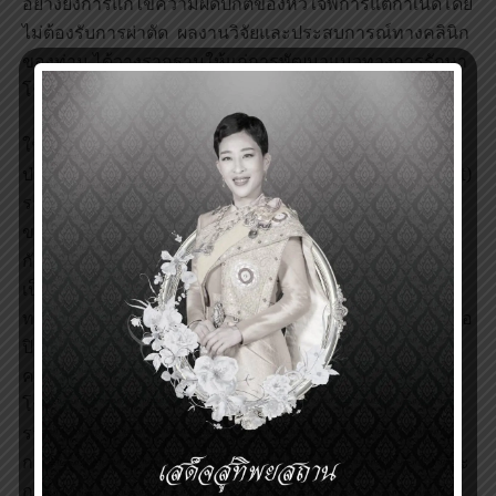
อย่างยิ่งการแก้ไขความผิดปกติของหัวใจพิการแต่กำเนิดโดย
ไม่ต้องรับการผ่าตัด ผลงานวิจัยและประสบการณ์ทางคลินิก
ของท่าน ได้วางรากฐานให้แก่การพัฒนาแนวทางการรักษา
โรคหัวใจที่ปลอดภัยและมีประสิทธิภาพมากยิ่งขึ้น
ในปี พ.ศ. 2518 นายแพทย์คิง และคณะ ได้ทำการรักษาผู้
ป่วยที่มีรูรั่วของผนังกั้นหัวใจช่องบน (Atrial Septal Defect)
รายแรกได้สำเร็จ โดยใช้อุปกรณ์ที่พัฒนาขึ้นใหม่เป็นรูปร่ม
ขนาดเล็ก (umbrella-shaped device) ซึ่งต่อมาเป็นที่รู้จัก
กันในชื่อ
King–Mills Cardiac Umbrella
อุปกรณ์นี้ถือ
เป็นนวัตกรรมการรักษาโรคหัวใจแบบไม่ต้องผ่าตัดเปิด
ทรวงอก โดยใช้วิธีใส่อุปกรณ์ผ่านสายสวนหลอดเลือดดำเพื่อ
ปิดรูรั่วของหัวใจ การรักษาด้วยอุปกรณ์ดังกล่าวช่วยลด
ความจำเป็นในการผ่าตัดใหญ่ ลดระยะเวลาพักรักษาตัวใน
โรงพยาบาล ลดภาวะแทรกซ้อน และช่วยให้ผู้ป่วยฟื้นตัวได้
รวดเร็วขึ้น นับเป็นความก้าวหน้าสำคัญในประวัติศาสตร์
การรักษาโรคหัวใจ ที่เชื่อมโยงนวัตกรรมเชิงวิศวกรรมและ
การประยุกต์ใช้ทางการแพทย์ และถือเป็นรากฐานสำคัญ