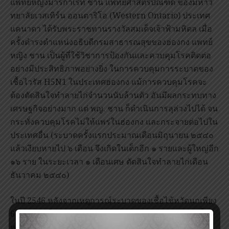
แพทย์หญิงมาร์กาเร็ท ชาน แพทย์ศาสตร์บัณฑิต ของมหาวิ
ทยาลัยเวสเทิร์น ออนตาริโอ (Western Ontario) ประเทศ
แคนาดา ได้รับพระราชทานรางวัลสมเด็จเจ้าฟ้ามหิดล เมื่อ
ครั้งดำรงตำแหน่งอธิบดีกรมสาธารณสุขของฮ่องกง แพทย์
หญิง ชาน เป็นผู้ที่ใช้วิชาการป้องกันและควบคุมโรคติดต่อ
อย่างมีประสิทธิภาพอย่างยิ่ง ในการควบคุมการระบาดของ
เชื้อไวรัส H5N1 ในประเทศฮ่องกง แม้การควบคุมโรคจะ
ต้องตัดสินใจทำลายไก่จำนวนนับล้านตัว อันมีผลกระทบทาง
เศรษฐกิจอย่างมาก แต่ พญ. ชาน ก็ดำเนินการลุล่วงไปได้ จน
กระทั่งควบคุมโรคไม่ให้แพร่ในฮ่องกง และกระจายต่อไปใน
ประเทศอื่น (ระบาดครั้งแรกประมาณเดือนมิถุนายน ๒๕๔๐
แล้วเงียบหายไป ๖ เดือน จึงเกิดในเด็กอีก ๑ รายและผู้ใหญ่อีก
๑๖ ราย ในระยะเวลา ๑ เดือนเศษ ตัดสินใจทำลายไก่เดือน
ธันวาคม ๒๕๔๐)
ในปี 2546 หลังจากเหตุการณ์ระบาดของเชื้อไข้หวัดนกเพียง
6 ปี ฮ่องกงก็ต้องเผชิญกับภาวะโรคระบาดร้ายแรงอีกครั้ง
หนึ่ง โดยครั้งนี้เป็นการระบาดของโรคทางเดินหายใจ