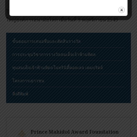
ในที่สุด พ.ญ. ชาน ได้รับเลือกเข้าดำรงตำแหน่ง ผู้อำนวยการ
ใหญ่องค์การอนามัยโลก เมื่อวันที่ 9 พฤศจิกายน 2549
ขั้นตอนการเสนอชื่อและตัดสินรางวัล
การประชุมวิชาการรางวัลสมเด็จเจ้าฟ้ามหิดล
ทุนสมเด็จเจ้าฟ้ามหิดลในทรินิตี้คอลเลจ เคมบริดจ์
โครงการเยาวชน
สิ่งตีพิมพ์
Prince Mahidol Award Foundation