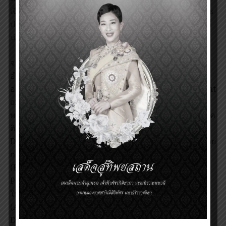
เฉียบพลันรุนแรง (SARS) พญ. ชาน ได้ใช้ความสามารถและ
ประสบการณ์ในการควบคุมโรคดังกล่าวจนประสบผลเป็นที่
น่าพอใจ
จากผลงานดังกล่าว พญ. ชาน ได้รับการเสนอชื่อเป็น ผู้
อำนวยการหน่วยงานปกป้องสิ่งแวดล้อมของมนุษย์ ของ
องค์การอนามัยโลก (WHOs Director of the Department
of Protection of the Human Environment) ในปี 2548
พญ.ชานได้รับแต่งตั้งเป็น ผู้อำนวยการหน่วยงานควบคุมโรค
ติดต่อ องค์การอนามัยโลก (Director, Communicable
Diseases Surveillance and Response) และผู้แทนผู้อำนวย
การองค์การอนามัยโลก ด้านโรคระบาดไข้หวัดใหญ่
(Representative of the Director-General for
Pandemic Influenza) และตำแหน่ง ผู้ช่วยผู้อำนวยการ
ใหญ่องค์การอนามัยโลก ด้านการควบคุมโรคติดต่อ
(Assistant Director-General for the Communicable
Diseases cluster)