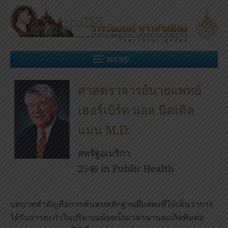
Skip
to
content
MENU
ศาสตราจารย์นายแพทย์
เฮอร์เบิร์ด แอล นีดเดิล
แมน M.D.
สหรัฐอเมริกา
2546 in Public Health
บทบาทสำคัญคือการค้นพบหลักฐานที่แสดงที่ให้เห็นว่าการ
ได้รับสารตะกั่วในปริมาณน้อยเป็นเวลานานจะเกิดพิษต่อ