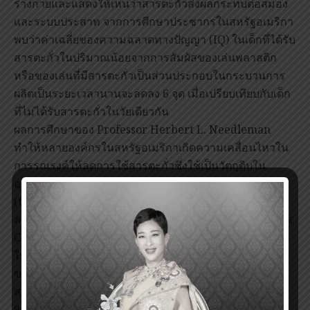
ร่างกายและแสดงให้เห็นว่าสารตะกั่วส่งผลกระทบต่อสมอง
และระบบประสาท จากการศึกษาประชากรในสหรัฐอเมริกา
พบว่าค่าเฉลี่ยของความฉลาดทางปัญญา (IQ) ในเด็กที่ได้รับ
สารตะกั่วในปริมาณน้อยจากการสัมผัสของเล่นพลาสติก
หรือของเล่นที่มีสารตะกั่วเป็นส่วนประกอบในกระบวนการ
ผลิตเป็นระยะเวลานานจะลดลง 6 จุด เมื่อเปรียบเทียบกับเด็ก
ที่ไม่ได้รับสารตะกั่วในวัยเดียวกัน
ผลการศึกษาของ Professor Herbert L. Needleman
ทำให้หลายองค์กรในสหรัฐอเมริกาเกิดความเคลื่อนไหวใน
การรณรงค์ให้ลดการใช้สารตะกั่วซึ่งใช้เป็นวัตถุดิบใน
อุตสาหกรรมการผลิตต่าง ๆ เช่น องค์กรด้านสิ่งแวดล้อม
(the U.S. Environmental Protection Agency) ตัดสินใจ
ลดปริมาณสารตะกั่วในน้ำมันเบนซินสำหรับรถยนต์, องค์กร
Consumer Product Safety Commission ไม่ใช้สารตะกั่ว
ในอุตสาหกรรมการผลิตสีทาบ้านเป็นต้น ซึ่งการตัดสินใจ
ของหลายองค์กรนี้ส่งผลให้ตั้งแต่ ปี 1970 ประชากรใน
สหรัฐอเมริกามีปริมาณของสารตะกั่วในเลือดลดลงร้อยละ
94 และมลพิษในอากาศที่เกิดจากสารตะกั่วลดลง ผลการ