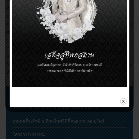
ศึกษาของ Professor Herbert L. Needleman เกิด
ประโยชน์อย่างมาก เนื่องจากในอดีตคนส่วนใหญ่ไม่ให้
ความสนใจถึงผลของการได้รับสารตะกั่วในปริมาณน้อยจาก
ผลิตภัณฑ์ต่าง ๆ ซึ่งจะเกิดการสะสมในร่างกายและส่งผลก
ระทบต่อสุขภาพในระยะยาวเพราะคิดว่าผลกระทบต่อ
ร่างกายที่เกิดจากสารตะกั่วนั้นต้องได้รับในปริมาณสูง
เท่านั้น ผลการศึกษาของ Professor Herbert L.
Needleman กระตุ้นให้ทั่วโลกรวมทั้งประเทศไทยสนใจและ
หันมารณรงค์การลดสารตะกั่วในอุตสาหกรรมต่าง ๆ
ขั้นตอนการเสนอชื่อและตัดสินรางวัล
การประชุมวิชาการรางวัลสมเด็จเจ้าฟ้ามหิดล
ทุนสมเด็จเจ้าฟ้ามหิดลในทรินิตี้คอลเลจ เคมบริดจ์
โครงการเยาวชน