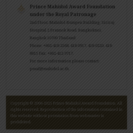
Prince Mahidol Award Foundation
under the Royal Patronage
2nd Floor, Mahidol-Bumpen Building, Siriraj
Hospital 2 Prannok Road, Bangkoknoi,
Bangkok 10700 Thailand
Phone: +662-418-2568, 418-0917, 418-0220, 418-
8615 Fax: +662-412-9717.
For more information please contact:
pmaf@mahidol.ac.th
.
Copyright © 2006-2025 Prince Mahidol Award Foundation. All
rights reserved. Reproduction of the information contained in
this website without permission from webmaster is
prohibited.