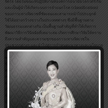
จิตใจ โดยในขณะที่ปฏิบัติงานที่องค์การอนามัยโลกได้ริเริ่ม
และเป็นผู้นำให้เกิดระบบการจำแนกโรค (classification)
ของภาวะทางจิตเวชที่ชัดเจนและสามารถนำไปประยุกต์
ใช้ได้อย่างกว้างขวางในประเทศต่างๆ ซึ่งมีพื้นฐานทาง
วัฒนธรรมแตกต่างกัน เป็นพื้นฐานสำคัญที่ทำให้เกิดการ
พัฒนาวิธีการวินิจฉัยที่เหมาะสม เกิดการศึกษาวิจัยให้ทราบ
ถึงความสำคัญและความชุกของภาวะทางจิตเวชใน
ประชากรต่างๆ และนำไปสู่การกำหนดแนวทางและนโยบาย
ในการดูแลและบำบัดผู้ป่วยโรคนี้ นอกจากนี้ศาสตราจารย์
ซาทอเรียสยังได้ทำการศึกษาวิจัยเกี่ยวกับวิธีการบำบัดและ
รักษาผู้ป่วยโรคจิตเวชทั้งในระดับชุมชมและระดับโรง
พยาบาลอีกด้วย
ภาวะทางจิตเวชเป็นภาวะที่พบบ่อยในประชากรทั่วโลก โดย
องค์การอนามัยโลกประเมินว่าประชากรร้อยละ 25 อาจจะ
เกิดปัญหาทางจิตเวชได้ในตลอดช่วงชีวิต ซึ่งเมื่อมีระบบการ
จำแนกโรคและวินิจฉัยที่เหมาะสมจะทำให้สามารถทำการ
บำบัดรักษาได้อย่างถูกต้อง ผลงานของศาตราจารย์ซาทอ
เรียส ทำให้เกิดความตื่นตัวและทำให้ประเทศต่างๆ เห็น