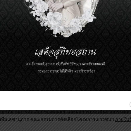
่งใบสมัคร
สมัครที่
หน่วยงานที่คณะแพทยศาสตร์ของแต่ละสถาบันกำหน
www.princemahidolaward.org
หรือขอรับได้จากหน่วยงานท
ชนรางวัลสมเด็จเจ้าฟ้ามหิดล” ชั้น 9 ห้อง 903-3 อาคารเฉลิมพระ
นวังหลัง แขวงศิริราช เขตบางกอกน้อย กรุงเทพมหานคร 10700
ัพท์ 02-4192833 โทรสาร 02-4112678
ะคณะฯ สามารถกำหนดการสิ้นสุดของการยื่นใบสมัครได้เอง
แ
ึกษาที่ผ่านการคัดเลือกของคณะฯ และผลการประเมินจากกรรมการ
ับทีมเลขานุการ คณะกรรมการคัดเลือกโครงการเยาวชนฯ
ภายในวั