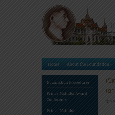
Skip
to
content
Home
About the Foundation
เป
Nomination Procedures
เยา
Prince Mahidol Award
Conference
5 
Prince Mahidol