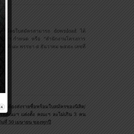
ด โดยใบสมัครสามารถ download ได้
ี่คณะฯ กำหนด หรือ “สำนักงานโครงการ
เกียรติ ๘๐ พรรษา ๕ ธันวาคม ๒๕๕๐ เลขที่
ต่จะต้องส่งรายชื่อพร้อมใบสมัครของนิสิต/
ที่คณะฯ แต่งตั้ง คณะฯ ละไม่เกิน
3
คน
นที่
30
เมษายน ของทุกปี