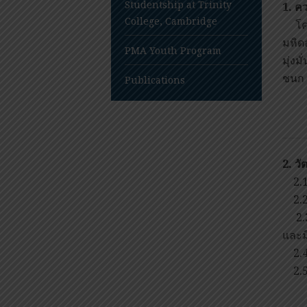
Studentship at Trinity
1.
คว
College, Cambridge
โครง
มหิดล
PMA Youth Program
มุ่ง
ชนก 
Publications
2.
วั
2.1 
2.2 
2.3 
และม
2.4 
2.5 