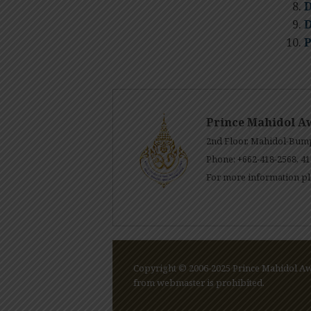
D
D
P
Prince Mahidol A
2nd Floor, Mahidol-Bump
Phone: +662-418-2568, 41
For more information pl
Copyright © 2006-2025 Prince Mahidol Awa
from webmaster is prohibited.