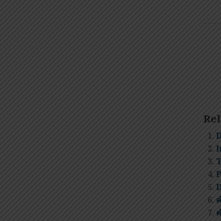
Rel
D
I
T
P
D
ค
ค