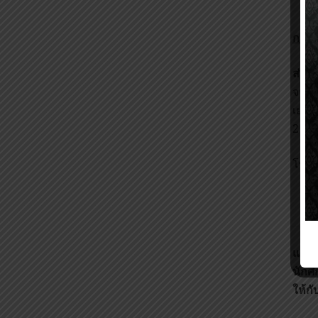
การส
ส่งใบ
จาก
เยาว
2 ถน
โทรศ
แต่ล
นักศ
ให้ก