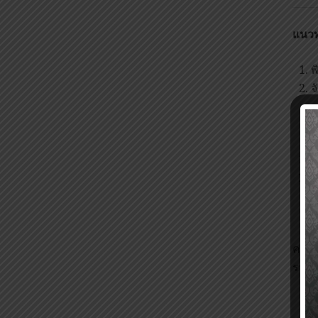
แนวท
พ
จ
ม
บ
บ
(
ควรเ
ราช