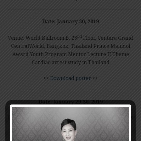
Date:
January 30, 2019
rd
Venue: World Ballroom B, 23
Floor, Centara Grand
CentralWorld, Bangkok, Thailand Prince Mahidol
Award Youth Program Mentor Lecture II Theme
Cardiac arrest study in Thailand
>>
Download poster
<<
Date: January 29-30, 2019
Host: Faculty of Medicine, Chulalongkorn University
Prince Mahidol Award Youth Program Mentor
Lecture III