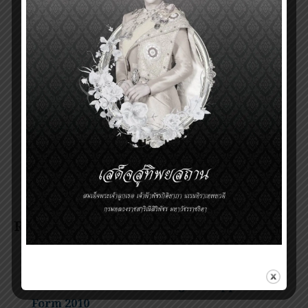
>>
Download poster
<<
สอบถามข้อมูลเพิ่มเติมที่
สำนักงานโครงการเยาวชนรางวัลสมเด็จเจ้าฟ้ามหิดล
มูลนิธิรางวัลสมเด็จเจ้าฟ้ามหิดล ในพระบรมราชูปถัมภ์
ชั้น 9 ห้อง 903-3 อาคารเฉลิมพระเกียรติ ๘๐ พรรษา ๕
ธันวาคม ๒๕๕๐ (SiMR)
เลขที่ 2 ถนนวังหลัง แขวงศิริราช เขตบางกอกน้อย
กรุงเทพมหานคร 10700
โทรศัพท์ (662) 419 2833, โทรสาร (662) 411 2678
Related Posts:
The result of the Prince Mahidol Award
Youth Program scholarship recipients 2011
Download PMA Youth Program Application
Form 2010